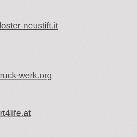
oster-neustift.it
ruck-werk.org
t4life.at
t4life.at