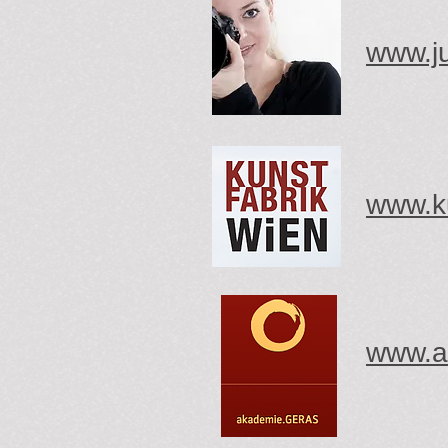
www.ju
www.ku
www.a