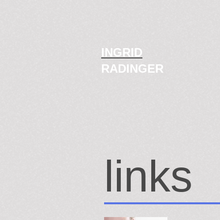
INGRID
RADINGER
links