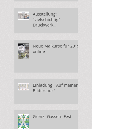
Ausstellung:
"vielschichtig"
Druckwerk
Perchtoldsdorf
Neue Malkurse für 2019
online
Einladung: "Auf meiner
Bilderspur"
Grenz- Gassen- Fest