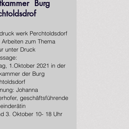
stkammer Burg
chtoldsdrof
druck werk Perchtoldsdorf
t Arbeiten zum Thema
ur unter Druck
issage:
tag, 1.Oktober 2021 in der
kammer der Burg
htoldsdorf
fnung: Johanna
rhofer, geschäftsführende
inderätin
nd 3. Oktober 10- 18 Uhr