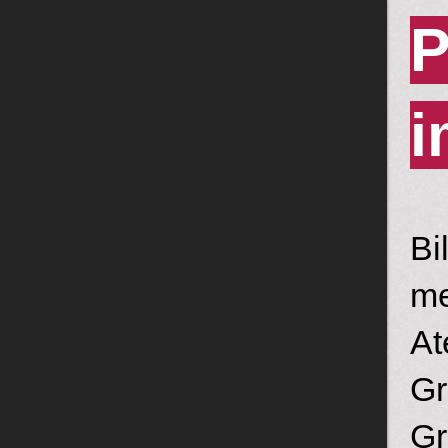
P
i
Bi
m
At
Gr
Gr