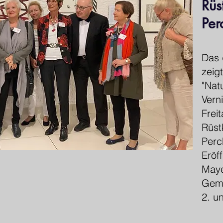
Rü
Per
Das 
zeig
"Nat
Vern
Frei
Rüst
Perc
Eröf
Maye
Geme
2. u