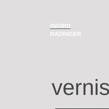
INGRID
RADINGER
verni