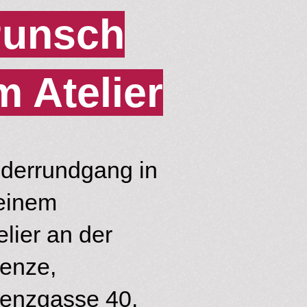
unsch
m Atelier
lderrundgang in
einem
elier an der
enze,
enzgasse 40,