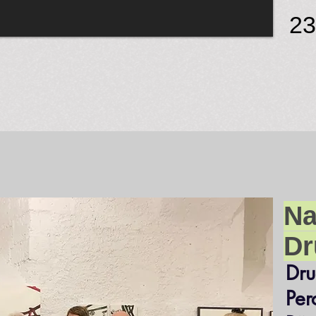
23
Na
Dr
Dru
Per